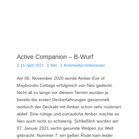
Zum
Neo vom alten Trappisten
Inhalt
Kloster
springen
Offizieller Deckrüde im DRC e.V.
Active Companion – B-Wurf
Posted
Autor
15. April 2021
Nils
Kommentar hinterlassen
on
Am 06. November 2020 wurde Amber Eve of
Maybrooks Cottage erfolgreich von Neo gedeckt.
Nicht all zu lange vor diesem Termin wurden ja
bereits die ersten Deckerfahrungen gesammelt,
wodurch der Deckakt mit Amber schon sehr routiniert
ablief. Eine ruhige und zutrauliche Amber machte es
Neo auch nicht zu schwierig. Schließlich wurden am
07. Januar 2021 sechs gesunde Welpen zur Welt
gebracht. Nummer 7, ein gelber Rüde kam leider