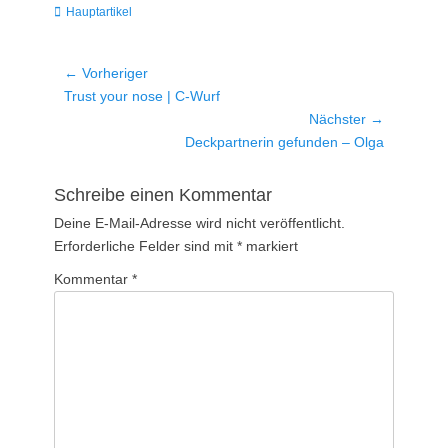
Kategorien
Hauptartikel
Beitragsnavigation
← Vorheriger
Vorheriger
Trust your nose | C-Wurf
Beitrag:
Nächster →
Nächster
Deckpartnerin gefunden – Olga
Beitrag:
Schreibe einen Kommentar
Deine E-Mail-Adresse wird nicht veröffentlicht.
Erforderliche Felder sind mit
*
markiert
Kommentar
*