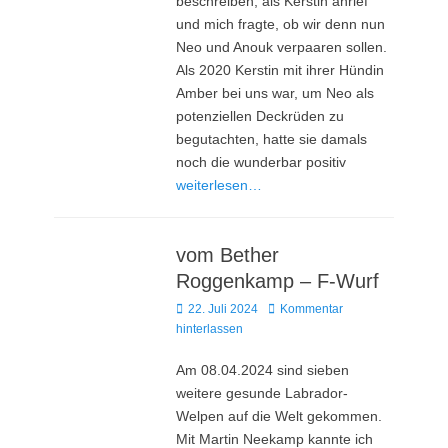
beschreiben, als Kerstin anrief
und mich fragte, ob wir denn nun
Neo und Anouk verpaaren sollen.
Als 2020 Kerstin mit ihrer Hündin
Amber bei uns war, um Neo als
potenziellen Deckrüden zu
begutachten, hatte sie damals
noch die wunderbar positiv
weiterlesen…
vom Bether
Roggenkamp – F-Wurf
Posted
22. Juli 2024
Kommentar
on
hinterlassen
Am 08.04.2024 sind sieben
weitere gesunde Labrador-
Welpen auf die Welt gekommen.
Mit Martin Neekamp kannte ich