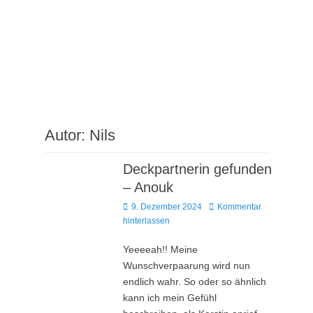
Zum
Neo vom alten Trappisten
Inhalt
Kloster
springen
Offizieller Deckrüde im DRC e.V.
Autor:
Nils
Deckpartnerin gefunden
– Anouk
Posted
9. Dezember 2024
Kommentar
on
hinterlassen
Yeeeeah!! Meine
Wunschverpaarung wird nun
endlich wahr. So oder so ähnlich
kann ich mein Gefühl