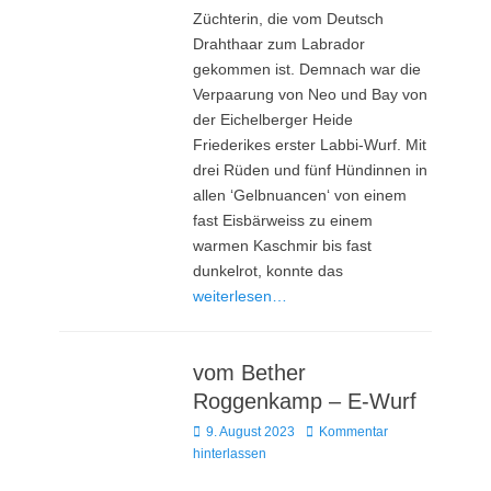
Züchterin, die vom Deutsch
Drahthaar zum Labrador
gekommen ist. Demnach war die
Verpaarung von Neo und Bay von
der Eichelberger Heide
Friederikes erster Labbi-Wurf. Mit
drei Rüden und fünf Hündinnen in
allen ‘Gelbnuancen‘ von einem
fast Eisbärweiss zu einem
warmen Kaschmir bis fast
dunkelrot, konnte das
weiterlesen…
vom Bether
Roggenkamp – E-Wurf
Posted
9. August 2023
Kommentar
on
hinterlassen