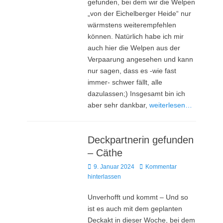
gefunden, bei dem wir die Welpen
„von der Eichelberger Heide“ nur
wärmstens weiterempfehlen
können. Natürlich habe ich mir
auch hier die Welpen aus der
Verpaarung angesehen und kann
nur sagen, dass es -wie fast
immer- schwer fällt, alle
dazulassen;) Insgesamt bin ich
aber sehr dankbar,
weiterlesen…
Deckpartnerin gefunden
– Cäthe
Posted
9. Januar 2024
Kommentar
on
hinterlassen
Unverhofft und kommt – Und so
ist es auch mit dem geplanten
Deckakt in dieser Woche, bei dem