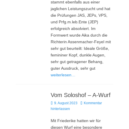
stammt ebenfalls aus einer
jaglichen Leistungszucht und hat
die Prüfungen JAS, JEPs, VPS,
und Prfg.m.leb.Ente (JEP)
erfolgreich absolviert. Im
Formwert wurde Aika durch die
Richterin Assenmacher-Feyel mit
sehr gut beurteilt: Ideale Größe,
femininer Kopf, dunkle Augen,
sehr gut getragener Behang,
guter Ausdruck, sehr gut
weiterlesen…
Vom Soloshof – A-Wurf
Posted
9. August 2023
Kommentar
on
hinterlassen
Mit Friederike hatten wir für
diesen Wurf eine besondere