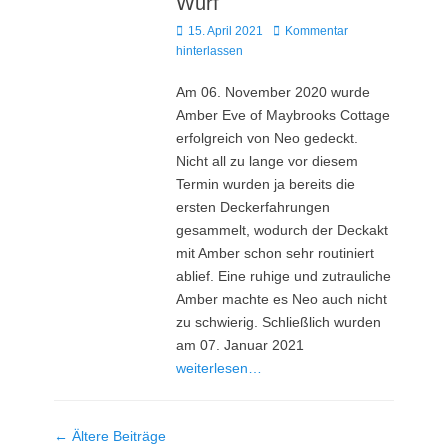
Wurf
Posted
15. April 2021
Kommentar
on
hinterlassen
Am 06. November 2020 wurde
Amber Eve of Maybrooks Cottage
erfolgreich von Neo gedeckt.
Nicht all zu lange vor diesem
Termin wurden ja bereits die
ersten Deckerfahrungen
gesammelt, wodurch der Deckakt
mit Amber schon sehr routiniert
ablief. Eine ruhige und zutrauliche
Amber machte es Neo auch nicht
zu schwierig. Schließlich wurden
am 07. Januar 2021
weiterlesen…
Beitragsnavigation
←
Ältere Beiträge