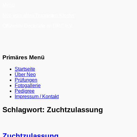
Zum
Menü
Inhalt
Neo vom alten Trappisten Kloster
springen
Offizieller Deckrüde im DRC e.V.
Primäres Menü
Startseite
Über Neo
Prüfungen
Fotogallerie
Pedigree
Impressum / Kontakt
Suchen
Schlagwort:
Zuchtzulassung
Zuchtzulassung