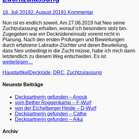
Posted
16. Juli 2019
2. August 2019
1 Kommentar
on
Nun ist es endlich soweit. Am 27.06.2019 hat Neo seine
Zuchtzulassung erhalten, worauf ich besonders stolz bin.
Zugegeben war ein Deckrüdeneinsatz vorerst nicht in
Planung. Nach den ersten Prüfungen und Bewertungen
durch erfahrene Labrador-Züchter und deren Beurteilung,
dass Neo unbedingt in die Zucht müsse, habe ich mich dann
letztendlich zu diesem Weg entschieden. Es ist
weiterlesen…
Kategorien
Schlagworte
Hauptartikel
Deckrüde
,
DRC
,
Zuchtzulassung
Neueste Beiträge
Deckpartnerin gefunden – Anouk
vom Bether Roggenkamp – F-Wurf
von der Eichelberger Heide – D-Wurf
Deckpartnerin gefunden – Cäthe
Deckpartnerin gefunden – Aika
Archiv